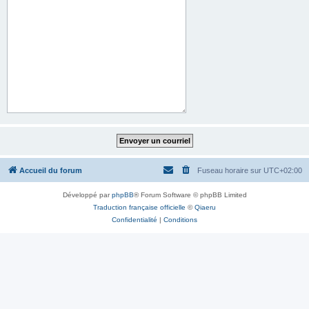
Accueil du forum
Fuseau horaire sur
UTC+02:00
Développé par
phpBB
® Forum Software © phpBB Limited
Traduction française officielle
©
Qiaeru
Confidentialité
|
Conditions