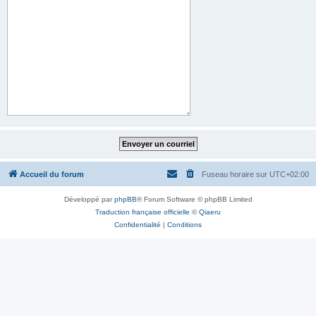
Accueil du forum
Fuseau horaire sur
UTC+02:00
Développé par
phpBB
® Forum Software © phpBB Limited
Traduction française officielle
©
Qiaeru
Confidentialité
|
Conditions