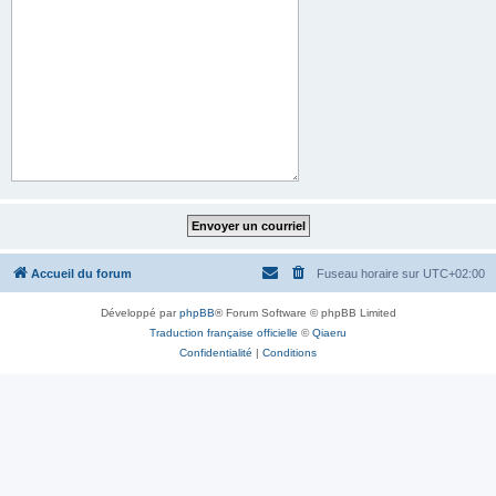
Accueil du forum
Fuseau horaire sur
UTC+02:00
Développé par
phpBB
® Forum Software © phpBB Limited
Traduction française officielle
©
Qiaeru
Confidentialité
|
Conditions