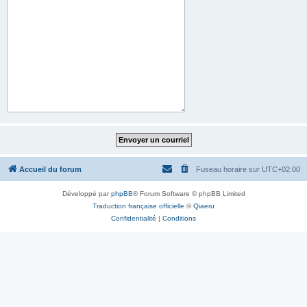
Accueil du forum
Fuseau horaire sur
UTC+02:00
Développé par
phpBB
® Forum Software © phpBB Limited
Traduction française officielle
©
Qiaeru
Confidentialité
|
Conditions