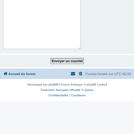
Accueil du forum
Fuseau horaire sur
UTC+02:00
Développé par
phpBB
® Forum Software © phpBB Limited
Traduction française officielle
©
Qiaeru
Confidentialité
|
Conditions