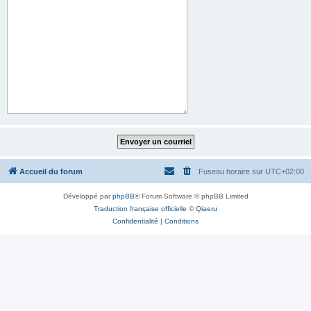
Accueil du forum
Fuseau horaire sur
UTC+02:00
Développé par
phpBB
® Forum Software © phpBB Limited
Traduction française officielle
©
Qiaeru
Confidentialité
|
Conditions