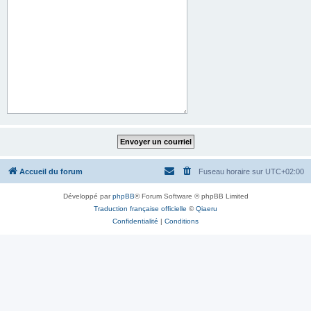
Accueil du forum
Fuseau horaire sur
UTC+02:00
Développé par
phpBB
® Forum Software © phpBB Limited
Traduction française officielle
©
Qiaeru
Confidentialité
|
Conditions