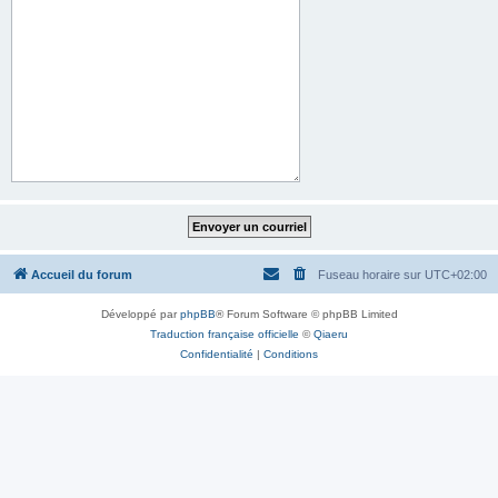
Accueil du forum
Fuseau horaire sur
UTC+02:00
Développé par
phpBB
® Forum Software © phpBB Limited
Traduction française officielle
©
Qiaeru
Confidentialité
|
Conditions