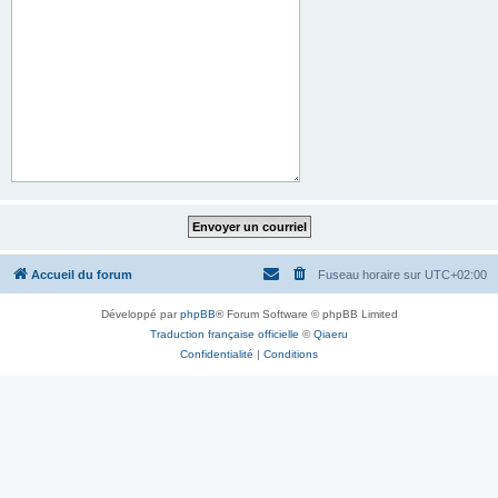
Accueil du forum
Fuseau horaire sur
UTC+02:00
Développé par
phpBB
® Forum Software © phpBB Limited
Traduction française officielle
©
Qiaeru
Confidentialité
|
Conditions