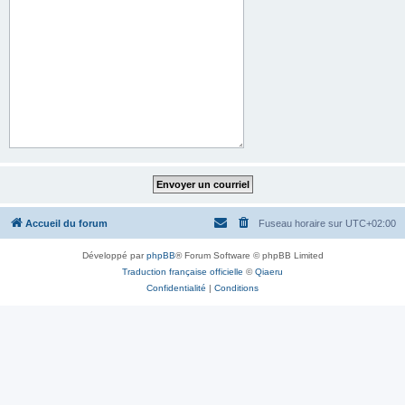
Accueil du forum
Fuseau horaire sur
UTC+02:00
Développé par
phpBB
® Forum Software © phpBB Limited
Traduction française officielle
©
Qiaeru
Confidentialité
|
Conditions