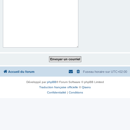
Accueil du forum
Fuseau horaire sur
UTC+02:00
Développé par
phpBB
® Forum Software © phpBB Limited
Traduction française officielle
©
Qiaeru
Confidentialité
|
Conditions