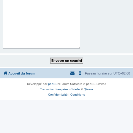
Accueil du forum
Fuseau horaire sur
UTC+02:00
Développé par
phpBB
® Forum Software © phpBB Limited
Traduction française officielle
©
Qiaeru
Confidentialité
|
Conditions