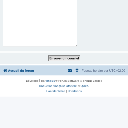
Accueil du forum
Fuseau horaire sur
UTC+02:00
Développé par
phpBB
® Forum Software © phpBB Limited
Traduction française officielle
©
Qiaeru
Confidentialité
|
Conditions