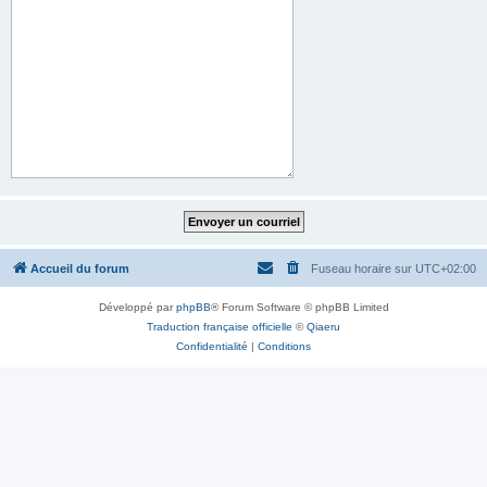
Accueil du forum
Fuseau horaire sur
UTC+02:00
Développé par
phpBB
® Forum Software © phpBB Limited
Traduction française officielle
©
Qiaeru
Confidentialité
|
Conditions