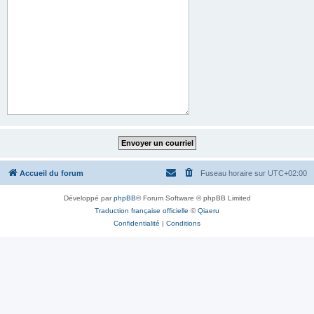
Accueil du forum
Fuseau horaire sur
UTC+02:00
Développé par
phpBB
® Forum Software © phpBB Limited
Traduction française officielle
©
Qiaeru
Confidentialité
|
Conditions