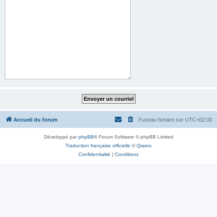
Accueil du forum
Fuseau horaire sur
UTC+02:00
Développé par
phpBB
® Forum Software © phpBB Limited
Traduction française officielle
©
Qiaeru
Confidentialité
|
Conditions