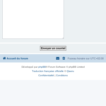
Accueil du forum
Fuseau horaire sur
UTC+02:00
Développé par
phpBB
® Forum Software © phpBB Limited
Traduction française officielle
©
Qiaeru
Confidentialité
|
Conditions