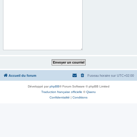
Accueil du forum
Fuseau horaire sur
UTC+02:00
Développé par
phpBB
® Forum Software © phpBB Limited
Traduction française officielle
©
Qiaeru
Confidentialité
|
Conditions