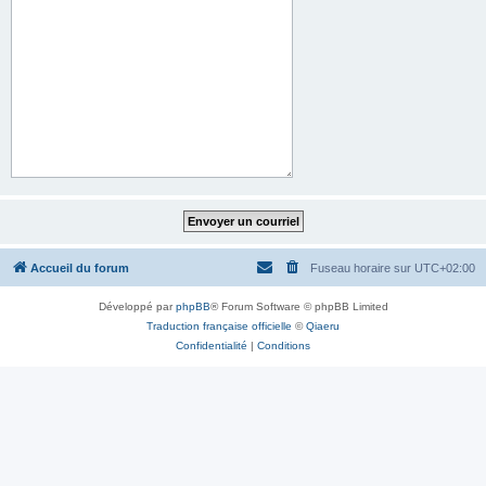
Accueil du forum
Fuseau horaire sur
UTC+02:00
Développé par
phpBB
® Forum Software © phpBB Limited
Traduction française officielle
©
Qiaeru
Confidentialité
|
Conditions