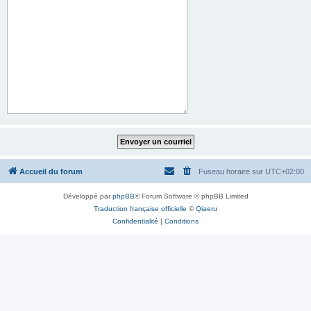
Accueil du forum
Fuseau horaire sur
UTC+02:00
Développé par
phpBB
® Forum Software © phpBB Limited
Traduction française officielle
©
Qiaeru
Confidentialité
|
Conditions