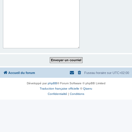
Accueil du forum
Fuseau horaire sur
UTC+02:00
Développé par
phpBB
® Forum Software © phpBB Limited
Traduction française officielle
©
Qiaeru
Confidentialité
|
Conditions