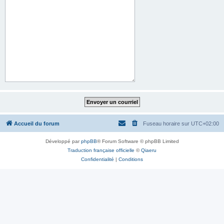
Accueil du forum
Fuseau horaire sur
UTC+02:00
Développé par
phpBB
® Forum Software © phpBB Limited
Traduction française officielle
©
Qiaeru
Confidentialité
|
Conditions