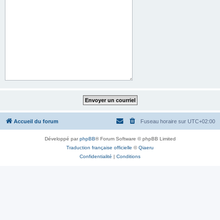
Accueil du forum
Fuseau horaire sur
UTC+02:00
Développé par
phpBB
® Forum Software © phpBB Limited
Traduction française officielle
©
Qiaeru
Confidentialité
|
Conditions