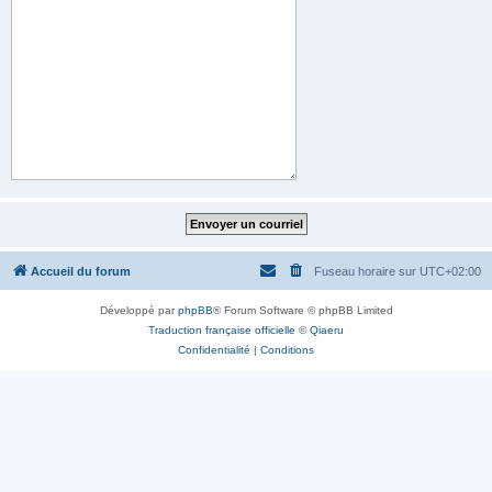
Accueil du forum
Fuseau horaire sur
UTC+02:00
Développé par
phpBB
® Forum Software © phpBB Limited
Traduction française officielle
©
Qiaeru
Confidentialité
|
Conditions