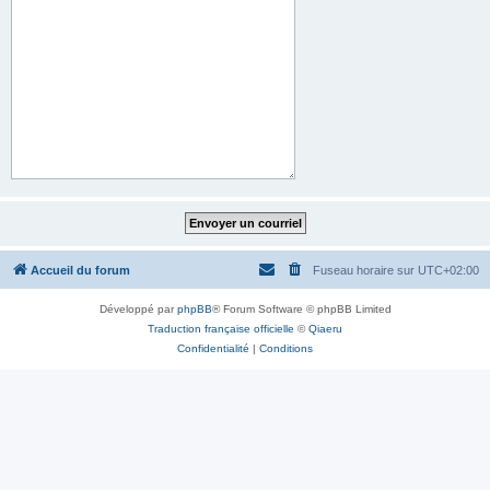
Accueil du forum
Fuseau horaire sur
UTC+02:00
Développé par
phpBB
® Forum Software © phpBB Limited
Traduction française officielle
©
Qiaeru
Confidentialité
|
Conditions