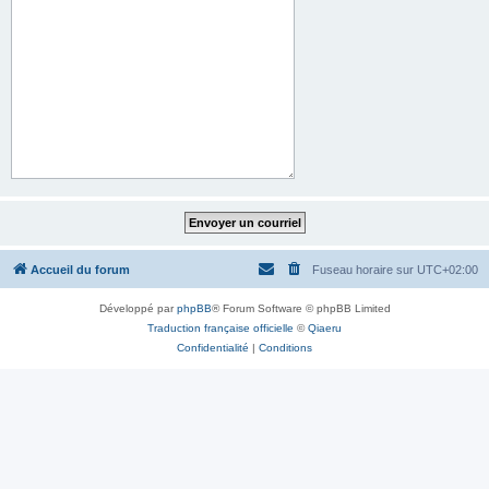
Accueil du forum
Fuseau horaire sur
UTC+02:00
Développé par
phpBB
® Forum Software © phpBB Limited
Traduction française officielle
©
Qiaeru
Confidentialité
|
Conditions