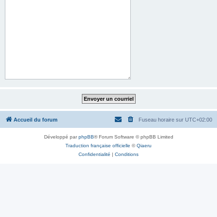
Accueil du forum
Fuseau horaire sur
UTC+02:00
Développé par
phpBB
® Forum Software © phpBB Limited
Traduction française officielle
©
Qiaeru
Confidentialité
|
Conditions