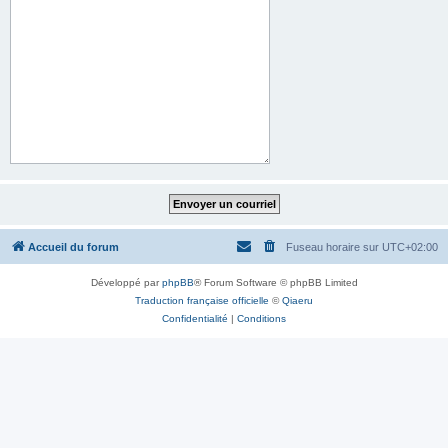
Accueil du forum
Fuseau horaire sur
UTC+02:00
Développé par
phpBB
® Forum Software © phpBB Limited
Traduction française officielle
©
Qiaeru
Confidentialité
|
Conditions