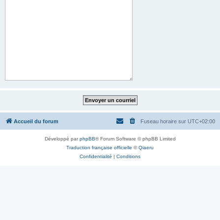
Accueil du forum
Fuseau horaire sur
UTC+02:00
Développé par
phpBB
® Forum Software © phpBB Limited
Traduction française officielle
©
Qiaeru
Confidentialité
|
Conditions