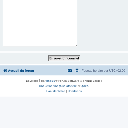
Accueil du forum
Fuseau horaire sur
UTC+02:00
Développé par
phpBB
® Forum Software © phpBB Limited
Traduction française officielle
©
Qiaeru
Confidentialité
|
Conditions