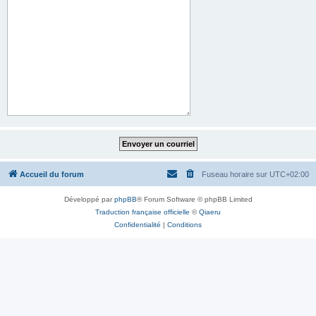
Accueil du forum
Fuseau horaire sur
UTC+02:00
Développé par
phpBB
® Forum Software © phpBB Limited
Traduction française officielle
©
Qiaeru
Confidentialité
|
Conditions