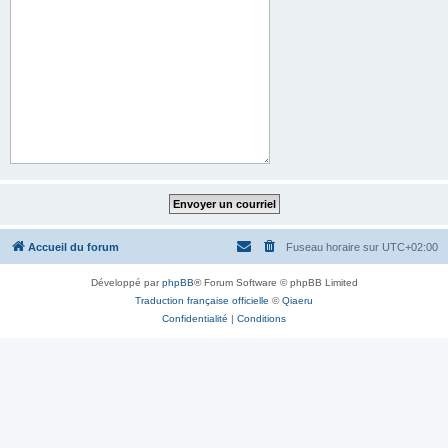
Accueil du forum
Fuseau horaire sur
UTC+02:00
Développé par
phpBB
® Forum Software © phpBB Limited
Traduction française officielle
©
Qiaeru
Confidentialité
|
Conditions