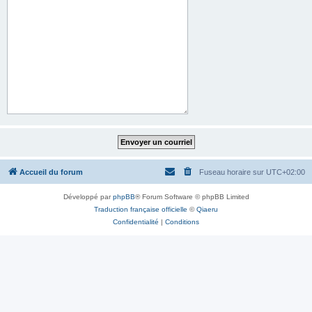
Accueil du forum
Fuseau horaire sur
UTC+02:00
Développé par
phpBB
® Forum Software © phpBB Limited
Traduction française officielle
©
Qiaeru
Confidentialité
|
Conditions