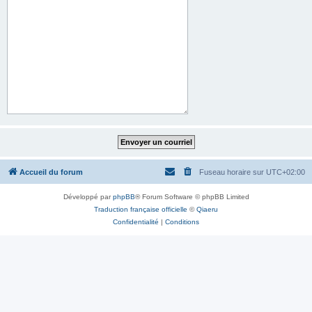
Accueil du forum
Fuseau horaire sur
UTC+02:00
Développé par
phpBB
® Forum Software © phpBB Limited
Traduction française officielle
©
Qiaeru
Confidentialité
|
Conditions