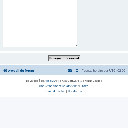
Accueil du forum
Fuseau horaire sur
UTC+02:00
Développé par
phpBB
® Forum Software © phpBB Limited
Traduction française officielle
©
Qiaeru
Confidentialité
|
Conditions