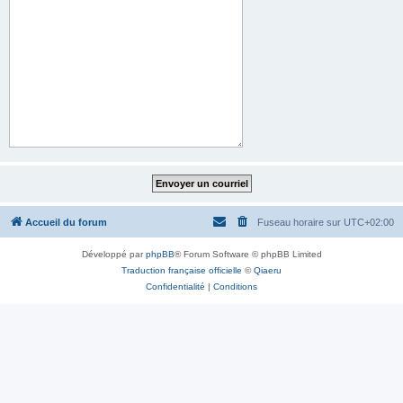
Accueil du forum
Fuseau horaire sur
UTC+02:00
Développé par
phpBB
® Forum Software © phpBB Limited
Traduction française officielle
©
Qiaeru
Confidentialité
|
Conditions