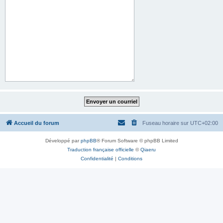
Accueil du forum
Fuseau horaire sur
UTC+02:00
Développé par
phpBB
® Forum Software © phpBB Limited
Traduction française officielle
©
Qiaeru
Confidentialité
|
Conditions