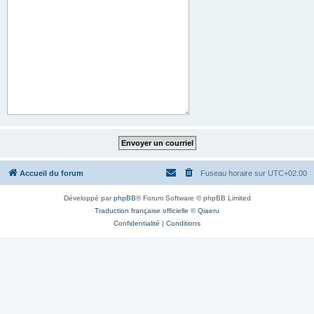
Accueil du forum
Fuseau horaire sur
UTC+02:00
Développé par
phpBB
® Forum Software © phpBB Limited
Traduction française officielle
©
Qiaeru
Confidentialité
|
Conditions