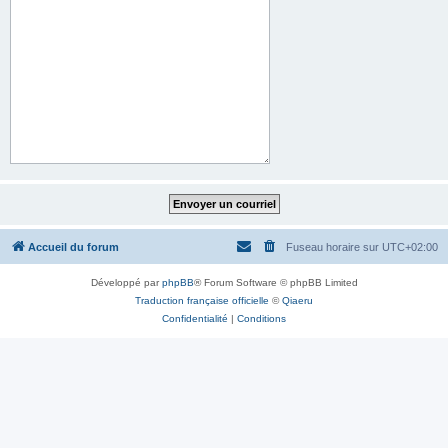
Accueil du forum
Fuseau horaire sur
UTC+02:00
Développé par
phpBB
® Forum Software © phpBB Limited
Traduction française officielle
©
Qiaeru
Confidentialité
|
Conditions