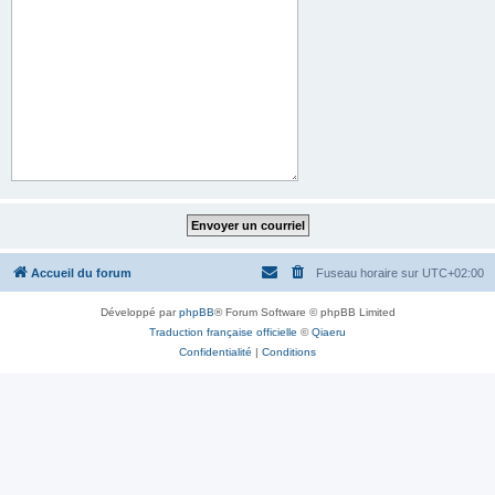
Accueil du forum
Fuseau horaire sur
UTC+02:00
Développé par
phpBB
® Forum Software © phpBB Limited
Traduction française officielle
©
Qiaeru
Confidentialité
|
Conditions