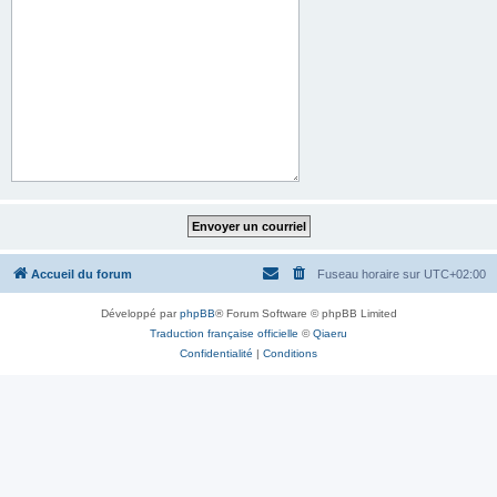
Accueil du forum
Fuseau horaire sur
UTC+02:00
Développé par
phpBB
® Forum Software © phpBB Limited
Traduction française officielle
©
Qiaeru
Confidentialité
|
Conditions