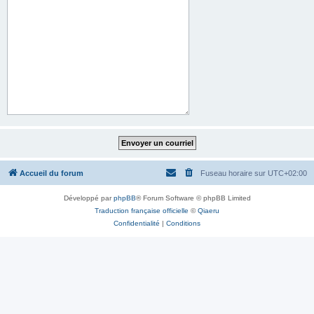
Accueil du forum
Fuseau horaire sur
UTC+02:00
Développé par
phpBB
® Forum Software © phpBB Limited
Traduction française officielle
©
Qiaeru
Confidentialité
|
Conditions