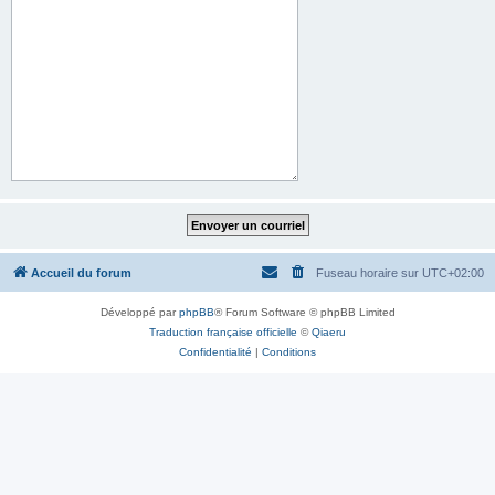
Accueil du forum
Fuseau horaire sur
UTC+02:00
Développé par
phpBB
® Forum Software © phpBB Limited
Traduction française officielle
©
Qiaeru
Confidentialité
|
Conditions