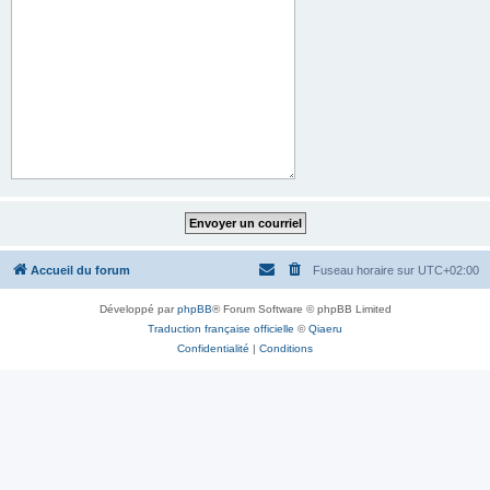
Accueil du forum
Fuseau horaire sur
UTC+02:00
Développé par
phpBB
® Forum Software © phpBB Limited
Traduction française officielle
©
Qiaeru
Confidentialité
|
Conditions