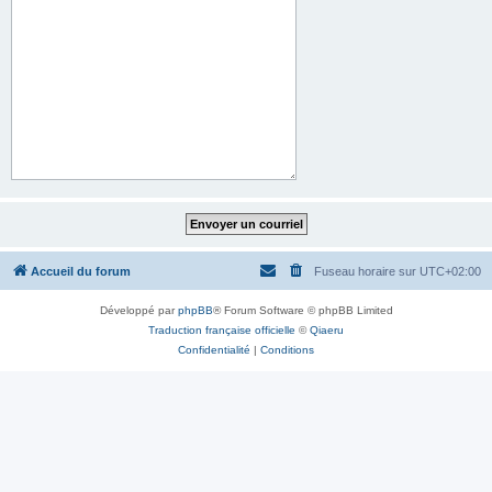
Accueil du forum
Fuseau horaire sur
UTC+02:00
Développé par
phpBB
® Forum Software © phpBB Limited
Traduction française officielle
©
Qiaeru
Confidentialité
|
Conditions