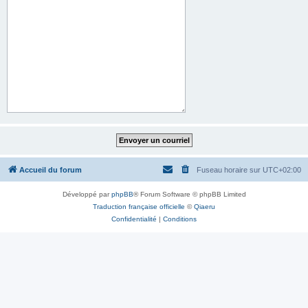
Accueil du forum
Fuseau horaire sur
UTC+02:00
Développé par
phpBB
® Forum Software © phpBB Limited
Traduction française officielle
©
Qiaeru
Confidentialité
|
Conditions