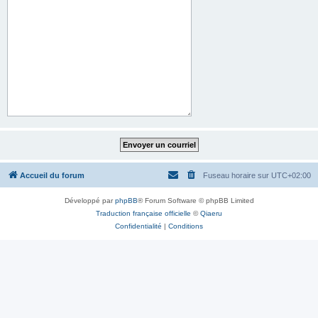
Accueil du forum
Fuseau horaire sur
UTC+02:00
Développé par
phpBB
® Forum Software © phpBB Limited
Traduction française officielle
©
Qiaeru
Confidentialité
|
Conditions