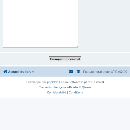
Accueil du forum
Fuseau horaire sur
UTC+02:00
Développé par
phpBB
® Forum Software © phpBB Limited
Traduction française officielle
©
Qiaeru
Confidentialité
|
Conditions