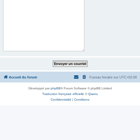
Accueil du forum
Fuseau horaire sur
UTC+02:00
Développé par
phpBB
® Forum Software © phpBB Limited
Traduction française officielle
©
Qiaeru
Confidentialité
|
Conditions