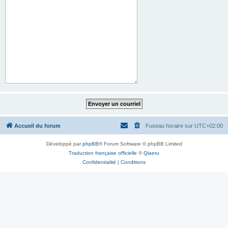
Accueil du forum
Fuseau horaire sur
UTC+02:00
Développé par
phpBB
® Forum Software © phpBB Limited
Traduction française officielle
©
Qiaeru
Confidentialité
|
Conditions